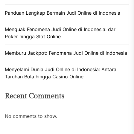
Panduan Lengkap Bermain Judi Online di Indonesia
Menguak Fenomena Judi Online di Indonesia: dari
Poker hingga Slot Online
Memburu Jackpot: Fenomena Judi Online di Indonesia
Menyelami Dunia Judi Online di Indonesia: Antara
Taruhan Bola hingga Casino Online
Recent Comments
No comments to show.