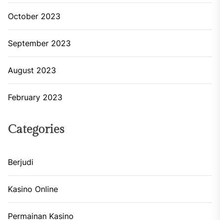
October 2023
September 2023
August 2023
February 2023
Categories
Berjudi
Kasino Online
Permainan Kasino