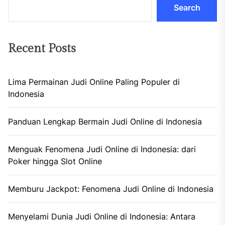
Search
Recent Posts
Lima Permainan Judi Online Paling Populer di
Indonesia
Panduan Lengkap Bermain Judi Online di Indonesia
Menguak Fenomena Judi Online di Indonesia: dari
Poker hingga Slot Online
Memburu Jackpot: Fenomena Judi Online di Indonesia
Menyelami Dunia Judi Online di Indonesia: Antara