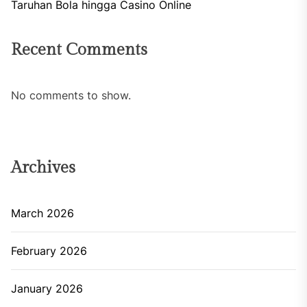
Taruhan Bola hingga Casino Online
Recent Comments
No comments to show.
Archives
March 2026
February 2026
January 2026