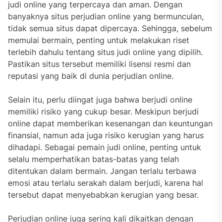
judi online yang terpercaya dan aman. Dengan
banyaknya situs perjudian online yang bermunculan,
tidak semua situs dapat dipercaya. Sehingga, sebelum
memulai bermain, penting untuk melakukan riset
terlebih dahulu tentang situs judi online yang dipilih.
Pastikan situs tersebut memiliki lisensi resmi dan
reputasi yang baik di dunia perjudian online.
Selain itu, perlu diingat juga bahwa berjudi online
memiliki risiko yang cukup besar. Meskipun berjudi
online dapat memberikan kesenangan dan keuntungan
finansial, namun ada juga risiko kerugian yang harus
dihadapi. Sebagai pemain judi online, penting untuk
selalu memperhatikan batas-batas yang telah
ditentukan dalam bermain. Jangan terlalu terbawa
emosi atau terlalu serakah dalam berjudi, karena hal
tersebut dapat menyebabkan kerugian yang besar.
Perjudian online juga sering kali dikaitkan dengan