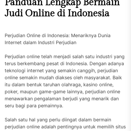
Panduan Lengkap Bermain
Judi Online di Indonesia
Perjudian Online di Indonesia: Menariknya Dunia
Internet dalam Industri Perjudian
Perjudian online telah menjadi salah satu industri yang
terus berkembang pesat di Indonesia. Dengan adanya
teknologi internet yang semakin canggih, perjudian
online semakin mudah diakses oleh masyarakat. Baik
itu dalam bentuk taruhan olahraga, kasino online,
poker, maupun game-game lainnya, perjudian online
menawarkan pengalaman berjudi yang menarik dan
seru bagi para pemainnya.
Salah satu hal yang perlu diingat dalam bermain
perjudian online adalah pentingnya untuk memilih situs