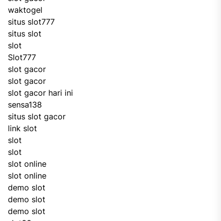
waktogel
situs slot777
situs slot
slot
Slot777
slot gacor
slot gacor
slot gacor hari ini
sensa138
situs slot gacor
link slot
slot
slot
slot online
slot online
demo slot
demo slot
demo slot