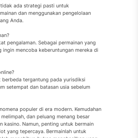
idak ada strategi pasti untuk
mainan dan menggunakan pengelolaan
ang Anda.
man?
ngkat pengalaman. Sebagai permainan yang
ang ingin mencoba keberuntungan mereka di
online?
at berbeda tergantung pada yurisdiksi
um setempat dan batasan usia sebelum
 fenomena populer di era modern. Kemudahan
g melimpah, dan peluang menang besar
in kasino. Namun, penting untuk bermain
lot yang tepercaya. Bermainlah untuk