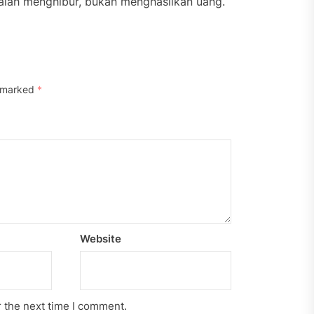
dalah menghibur, bukan menghasilkan uang.
e marked
*
Website
r the next time I comment.