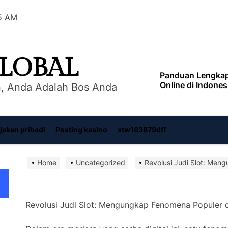
6 AM
Panduan Lengkap
Online di Indones
GLOBAL
Menguak Fenomen
di Indonesia: dar
n, Anda Adalah Bos Anda
Slot Online
Memburu Jackpo
jakan pribadi
Posting kasino
xtw183879dff
Judi Online di In
Home
Uncategorized
Revolusi Judi Slot: Men
Menyelami Dunia 
Indonesia: Antar
hingga Casino On
Revolusi Judi Slot: Mengungkap Fenomena Populer 
Lima Permainan J
Paling Populer di