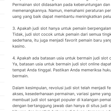
Permainan slot didasarkan pada keberuntungan dan t
memenangkannya. Namun, memahami peraturan per
uang yang baik dapat membantu meningkatkan pelu
3. Apakah judi slot hanya untuk pemain berpengala
Tidak, judi slot cocok untuk pemain dari semua ti
sederhana, itu juga menjadi favorit pemain baru y
kasino.
4. Apakah ada batasan usia untuk bermain judi slot 
Ya, batasan usia untuk bermain judi slot online dap
tempat Anda tinggal. Pastikan Anda memeriksa huk
bermain.
Dalam kesimpulan, revolusi judi slot telah menjadi
akses, kesederhanaan permainan, variasi game yan
membuat judi slot sangat populer di kalangan pema
dengan bertanggung jawab dan hanya di situs judi s