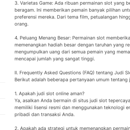
3. Varietas Game: Ada ribuan permainan slot yang 
beragam. Ini memberikan pemain banyak pilihan unt
preferensi mereka. Dari tema film, petualangan hing
orang.
4. Peluang Menang Besar: Permainan slot memberik
memenangkan hadiah besar dengan taruhan yang rela
mengumpulkan uang dari semua pemain yang memasan
mencapai jumlah yang sangat tinggi.
II. Frequently Asked Questions (FAQ) tentang Judi Sl
Berikut adalah beberapa pertanyaan umum tentang ju
1. Apakah judi slot online aman?
Ya, asalkan Anda bermain di situs judi slot tepercaya
memiliki lisensi resmi dan menggunakan teknologi e
pribadi dan transaksi Anda.
2. Apakah ada strategi untuk memenangkan permain