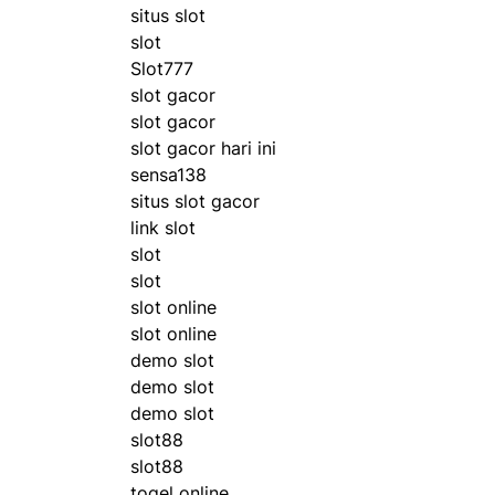
situs slot
slot
Slot777
slot gacor
slot gacor
slot gacor hari ini
sensa138
situs slot gacor
link slot
slot
slot
slot online
slot online
demo slot
demo slot
demo slot
slot88
slot88
togel online