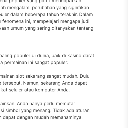
omena populer yang patut mendapatkan
telah mengalami perubahan yang signifikan
opuler dalam beberapa tahun terakhir. Dalam
 Bermain Judi
ng fenomena ini, mempelajari mengapa judi
ia
nyaan umum yang sering ditanyakan tentang
a Judi Online
i Poker hingga
aling populer di dunia, baik di kasino darat
 permainan ini sangat populer:
t: Fenomena
donesia
rmainan slot sekarang sangat mudah. Dulu,
me tersebut. Namun, sekarang Anda dapat
kat seluler atau komputer Anda.
Judi Online di
a Taruhan Bola
mainkan. Anda hanya perlu memutar
line
i simbol yang menang. Tidak ada aturan
 pun dapat dengan mudah memahaminya.