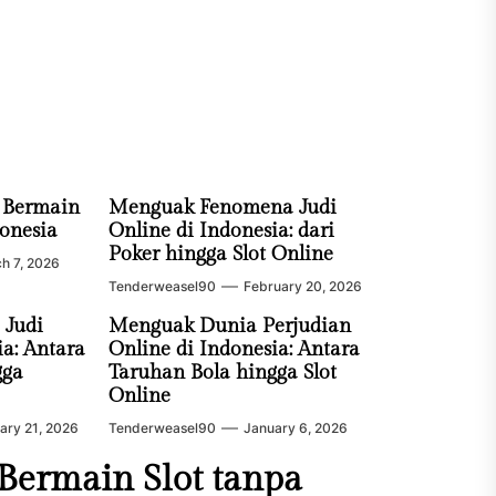
 Bermain
Menguak Fenomena Judi
donesia
Online di Indonesia: dari
Poker hingga Slot Online
h 7, 2026
Tenderweasel90
February 20, 2026
 Judi
Menguak Dunia Perjudian
ia: Antara
Online di Indonesia: Antara
gga
Taruhan Bola hingga Slot
Online
ary 21, 2026
Tenderweasel90
January 6, 2026
Bermain Slot tanpa