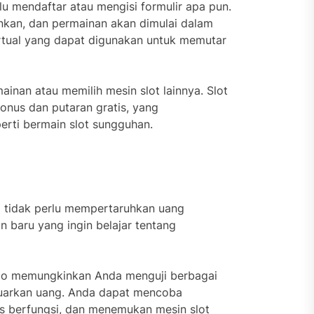
u mendaftar atau mengisi formulir apa pun.
nkan, dan permainan akan dimulai dalam
rtual yang dapat digunakan untuk memutar
inan atau memilih mesin slot lainnya. Slot
bonus dan putaran gratis, yang
rti bermain slot sungguhan.
da tidak perlu mempertaruhkan uang
n baru yang ingin belajar tentang
demo memungkinkan Anda menguji berbagai
eluarkan uang. Anda dapat mencoba
nus berfungsi, dan menemukan mesin slot