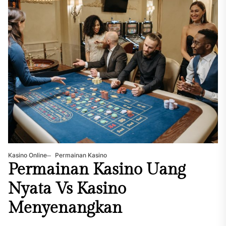
Kasino Online
Permainan Kasino
Permainan Kasino Uang
Nyata Vs Kasino
Menyenangkan