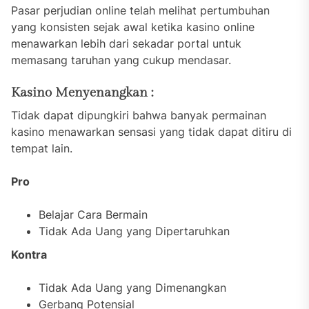
Pasar perjudian online telah melihat pertumbuhan
yang konsisten sejak awal ketika kasino online
menawarkan lebih dari sekadar portal untuk
memasang taruhan yang cukup mendasar.
Kasino Menyenangkan :
Tidak dapat dipungkiri bahwa banyak permainan
kasino menawarkan sensasi yang tidak dapat ditiru di
tempat lain.
Pro
Belajar Cara Bermain
Tidak Ada Uang yang Dipertaruhkan
Kontra
Tidak Ada Uang yang Dimenangkan
Gerbang Potensial