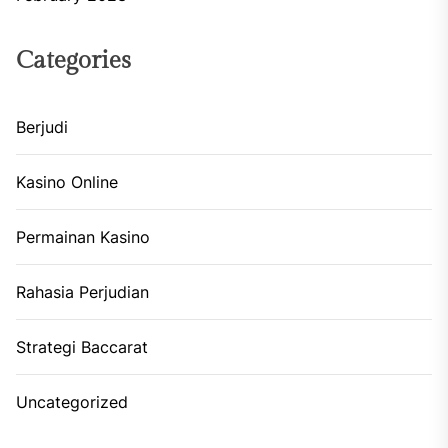
Categories
Berjudi
Kasino Online
Permainan Kasino
Rahasia Perjudian
Strategi Baccarat
Uncategorized