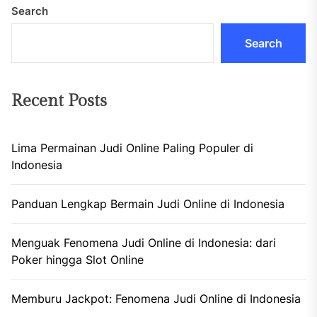
Search
Search
Recent Posts
Lima Permainan Judi Online Paling Populer di
Indonesia
Panduan Lengkap Bermain Judi Online di Indonesia
Menguak Fenomena Judi Online di Indonesia: dari
Poker hingga Slot Online
Memburu Jackpot: Fenomena Judi Online di Indonesia