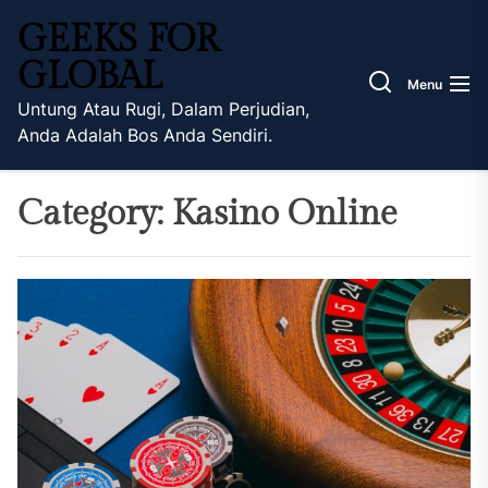
Skip
GEEKS FOR
to
the
GLOBAL
Menu
content
Untung Atau Rugi, Dalam Perjudian,
Anda Adalah Bos Anda Sendiri.
Category:
Kasino Online