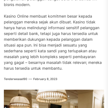
bisnis modern.
Kasino Online membuat komitmen besar kepada
pelanggan mereka sejak akun dibuat. Kasino tidak
hanya harus melindungi informasi sensitif pelanggan
seperti detail bank, tetapi juga harus tersedia untuk
memberikan dukungan kepada pelanggan dalam
situasi apa pun. Ini bisa menjadi sesuatu yang
sederhana seperti kata sandi yang terlupakan atau
masalah yang lebih kompleks seperti pembayaran
yang gagal – besarnya masalah tidak relevan; mereka
harus tersedia untuk membantu.
Tenderweasel90
February 8, 2023