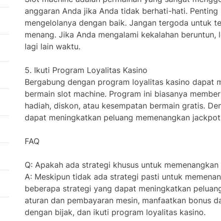
anggaran Anda jika Anda tidak berhati-hati. Penti
mengelolanya dengan baik. Jangan tergoda untuk t
menang. Jika Anda mengalami kekalahan beruntun, l
lagi lain waktu.
5. Ikuti Program Loyalitas Kasino
Bergabung dengan program loyalitas kasino dapat
bermain slot machine. Program ini biasanya member
hadiah, diskon, atau kesempatan bermain gratis. De
dapat meningkatkan peluang memenangkan jackpot 
FAQ
Q: Apakah ada strategi khusus untuk memenangkan 
A: Meskipun tidak ada strategi pasti untuk memena
beberapa strategi yang dapat meningkatkan peluang A
aturan dan pembayaran mesin, manfaatkan bonus da
dengan bijak, dan ikuti program loyalitas kasino.