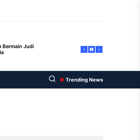
 Bermain Judi
ia
a Judi Online
i Poker hingga
t: Fenomena
Trending News
donesia
Judi Online di
a Taruhan Bola
line
udi Online
 Indonesia