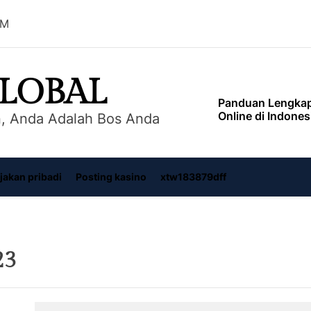
PM
Panduan Lengkap
Online di Indones
GLOBAL
Menguak Fenomen
di Indonesia: dar
n, Anda Adalah Bos Anda
Slot Online
Memburu Jackpo
jakan pribadi
Posting kasino
xtw183879dff
Judi Online di In
Menyelami Dunia 
Indonesia: Antar
hingga Casino On
23
Lima Permainan J
Paling Populer di