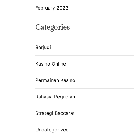
February 2023
Categories
Berjudi
Kasino Online
Permainan Kasino
Rahasia Perjudian
Strategi Baccarat
Uncategorized