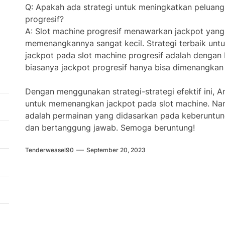
Q: Apakah ada strategi untuk meningkatkan peluan
progresif?
A: Slot machine progresif menawarkan jackpot yang 
memenangkannya sangat kecil. Strategi terbaik u
jackpot pada slot machine progresif adalah dengan
biasanya jackpot progresif hanya bisa dimenangkan
Dengan menggunakan strategi-strategi efektif ini,
untuk memenangkan jackpot pada slot machine. Nam
adalah permainan yang didasarkan pada keberuntung
dan bertanggung jawab. Semoga beruntung!
Tenderweasel90
September 20, 2023