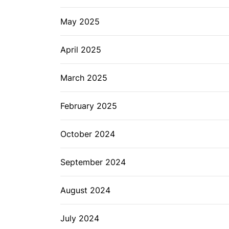
May 2025
April 2025
March 2025
February 2025
October 2024
September 2024
August 2024
July 2024