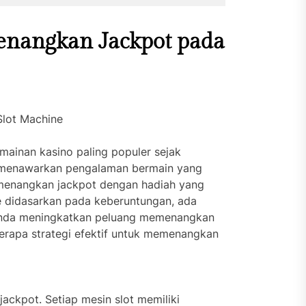
menangkan Jackpot pada
Slot Machine
mainan kasino paling populer sejak
e menawarkan pengalaman bermain yang
 menangkan jackpot dengan hadiah yang
 didasarkan pada keberuntungan, ada
 Anda meningkatkan peluang memenangkan
berapa strategi efektif untuk memenangkan
ackpot. Setiap mesin slot memiliki