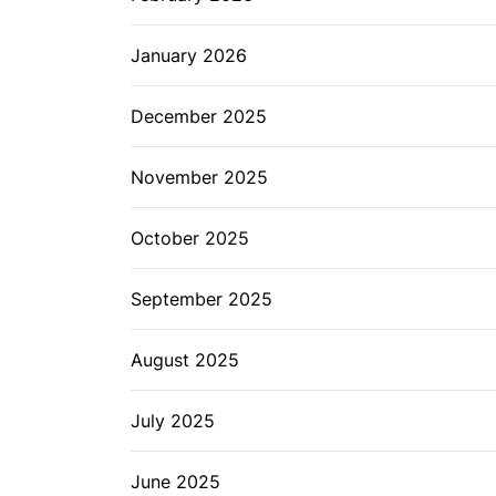
January 2026
December 2025
November 2025
October 2025
September 2025
August 2025
July 2025
June 2025