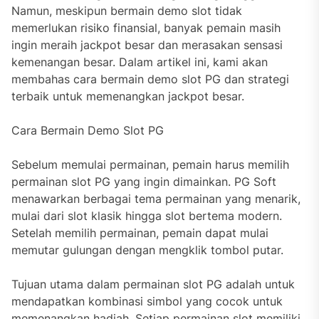
Namun, meskipun bermain demo slot tidak
memerlukan risiko finansial, banyak pemain masih
ingin meraih jackpot besar dan merasakan sensasi
kemenangan besar. Dalam artikel ini, kami akan
membahas cara bermain demo slot PG dan strategi
terbaik untuk memenangkan jackpot besar.
Cara Bermain Demo Slot PG
Sebelum memulai permainan, pemain harus memilih
permainan slot PG yang ingin dimainkan. PG Soft
menawarkan berbagai tema permainan yang menarik,
mulai dari slot klasik hingga slot bertema modern.
Setelah memilih permainan, pemain dapat mulai
memutar gulungan dengan mengklik tombol putar.
Tujuan utama dalam permainan slot PG adalah untuk
mendapatkan kombinasi simbol yang cocok untuk
memenangkan hadiah. Setiap permainan slot memiliki