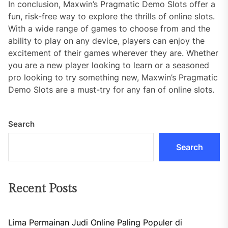
In conclusion, Maxwin’s Pragmatic Demo Slots offer a
fun, risk-free way to explore the thrills of online slots.
With a wide range of games to choose from and the
ability to play on any device, players can enjoy the
excitement of their games wherever they are. Whether
you are a new player looking to learn or a seasoned
pro looking to try something new, Maxwin’s Pragmatic
Demo Slots are a must-try for any fan of online slots.
Search
Search
Recent Posts
Lima Permainan Judi Online Paling Populer di