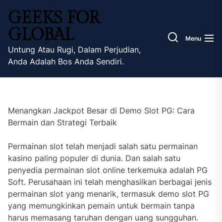
Skip
GEEKS FOR
to
the
GLOBAL
Menu
content
Untung Atau Rugi, Dalam Perjudian,
Anda Adalah Bos Anda Sendiri.
Menangkan Jackpot Besar di Demo Slot PG: Cara
Bermain dan Strategi Terbaik
Permainan slot telah menjadi salah satu permainan
kasino paling populer di dunia. Dan salah satu
penyedia permainan slot online terkemuka adalah PG
Soft. Perusahaan ini telah menghasilkan berbagai jenis
permainan slot yang menarik, termasuk demo slot PG
yang memungkinkan pemain untuk bermain tanpa
harus memasang taruhan dengan uang sungguhan.