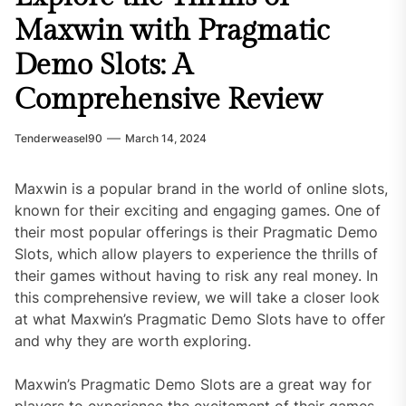
Maxwin with Pragmatic
Demo Slots: A
Comprehensive Review
Tenderweasel90
March 14, 2024
Maxwin is a popular brand in the world of online slots,
known for their exciting and engaging games. One of
their most popular offerings is their Pragmatic Demo
Slots, which allow players to experience the thrills of
their games without having to risk any real money. In
this comprehensive review, we will take a closer look
at what Maxwin’s Pragmatic Demo Slots have to offer
and why they are worth exploring.
Maxwin’s Pragmatic Demo Slots are a great way for