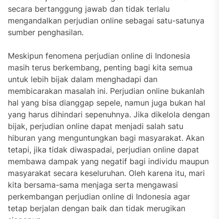
secara bertanggung jawab dan tidak terlalu
mengandalkan perjudian online sebagai satu-satunya
sumber penghasilan.
Meskipun fenomena perjudian online di Indonesia
masih terus berkembang, penting bagi kita semua
untuk lebih bijak dalam menghadapi dan
membicarakan masalah ini. Perjudian online bukanlah
hal yang bisa dianggap sepele, namun juga bukan hal
yang harus dihindari sepenuhnya. Jika dikelola dengan
bijak, perjudian online dapat menjadi salah satu
hiburan yang menguntungkan bagi masyarakat. Akan
tetapi, jika tidak diwaspadai, perjudian online dapat
membawa dampak yang negatif bagi individu maupun
masyarakat secara keseluruhan. Oleh karena itu, mari
kita bersama-sama menjaga serta mengawasi
perkembangan perjudian online di Indonesia agar
tetap berjalan dengan baik dan tidak merugikan