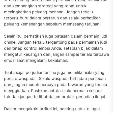
dan kembangkan strategi yang tepat untuk
meningkatkan peluang menang. Jangan terlalu
terburu-buru dalam bertaruh dan selalu perhatikan
peluang kemenangan sebelum memasang taruhan.
Selain itu, perhatikan juga batasan dalam bermain judi
online. Jangan terlalu tergantung pada permainan judi
dan tetap kontrol emosi Anda. Tetaplah bijak dalam
mengatur keuangan dan jangan sampai terlalu terbawa
emosi saat mengalami kekalahan.
Tentu saja, perjudian online juga memiliki risiko yang
perlu diwaspadai. Selalu waspada terhadap penipuan
dan jangan mudah percaya pada tawaran yang terlalu
menggiurkan. Pastikan untuk selalu bermain secara
fair dan jangan terlibat dalam praktik perjudian ilegal.
Dalam mengakhiri artikel ini, penting untuk diingat