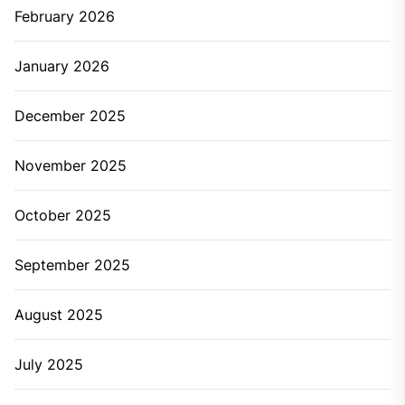
February 2026
January 2026
December 2025
November 2025
October 2025
September 2025
August 2025
July 2025