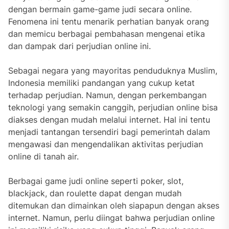
dengan bermain game-game judi secara online.
Fenomena ini tentu menarik perhatian banyak orang
dan memicu berbagai pembahasan mengenai etika
dan dampak dari perjudian online ini.
Sebagai negara yang mayoritas penduduknya Muslim,
Indonesia memiliki pandangan yang cukup ketat
terhadap perjudian. Namun, dengan perkembangan
teknologi yang semakin canggih, perjudian online bisa
diakses dengan mudah melalui internet. Hal ini tentu
menjadi tantangan tersendiri bagi pemerintah dalam
mengawasi dan mengendalikan aktivitas perjudian
online di tanah air.
Berbagai game judi online seperti poker, slot,
blackjack, dan roulette dapat dengan mudah
ditemukan dan dimainkan oleh siapapun dengan akses
internet. Namun, perlu diingat bahwa perjudian online