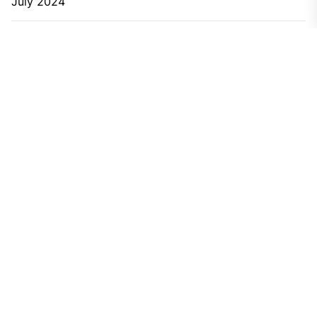
July 2024
June 2024
May 2024
March 2024
February 2024
November 2023
October 2023
September 2023
August 2023