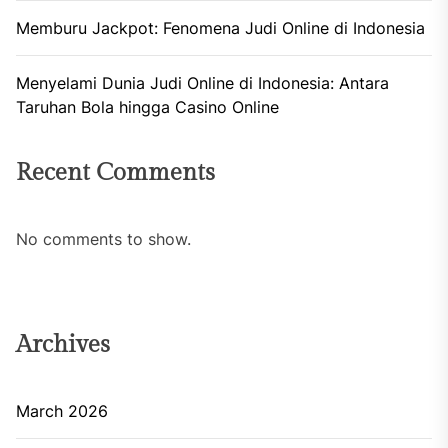
Memburu Jackpot: Fenomena Judi Online di Indonesia
Menyelami Dunia Judi Online di Indonesia: Antara
Taruhan Bola hingga Casino Online
Recent Comments
No comments to show.
Archives
March 2026