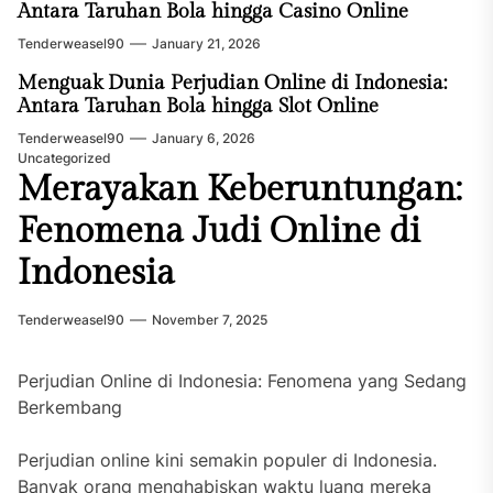
Antara Taruhan Bola hingga Casino Online
Tenderweasel90
January 21, 2026
Menguak Dunia Perjudian Online di Indonesia:
Antara Taruhan Bola hingga Slot Online
Tenderweasel90
January 6, 2026
Uncategorized
Merayakan Keberuntungan:
Fenomena Judi Online di
Indonesia
Tenderweasel90
November 7, 2025
Perjudian Online di Indonesia: Fenomena yang Sedang
Berkembang
Perjudian online kini semakin populer di Indonesia.
Banyak orang menghabiskan waktu luang mereka