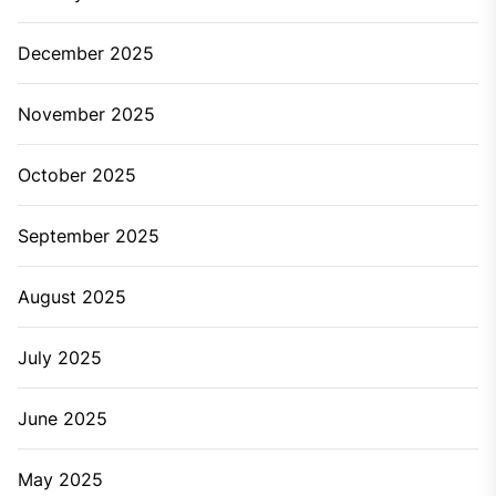
December 2025
November 2025
October 2025
September 2025
August 2025
July 2025
June 2025
May 2025