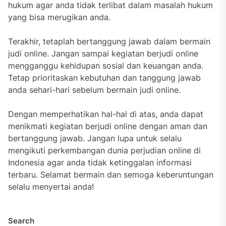
hukum agar anda tidak terlibat dalam masalah hukum
yang bisa merugikan anda.
Terakhir, tetaplah bertanggung jawab dalam bermain
judi online. Jangan sampai kegiatan berjudi online
mengganggu kehidupan sosial dan keuangan anda.
Tetap prioritaskan kebutuhan dan tanggung jawab
anda sehari-hari sebelum bermain judi online.
Dengan memperhatikan hal-hal di atas, anda dapat
menikmati kegiatan berjudi online dengan aman dan
bertanggung jawab. Jangan lupa untuk selalu
mengikuti perkembangan dunia perjudian online di
Indonesia agar anda tidak ketinggalan informasi
terbaru. Selamat bermain dan semoga keberuntungan
selalu menyertai anda!
Search