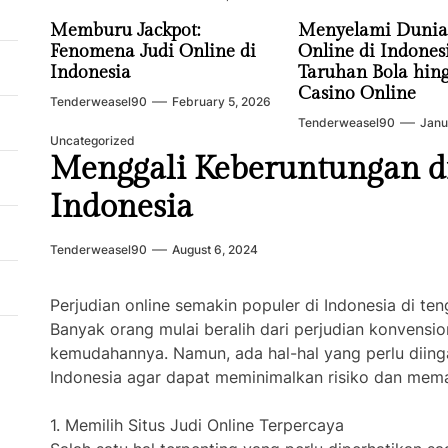
Memburu Jackpot:
Menyelami Dunia
Fenomena Judi Online di
Online di Indones
Indonesia
Taruhan Bola hin
Casino Online
Tenderweasel90
February 5, 2026
Tenderweasel90
Janu
Uncategorized
Menggali Keberuntungan di
Indonesia
Tenderweasel90
August 6, 2024
Perjudian online semakin populer di Indonesia di t
Banyak orang mulai beralih dari perjudian konvensio
kemudahannya. Namun, ada hal-hal yang perlu diinga
Indonesia agar dapat meminimalkan risiko dan mem
1. Memilih Situs Judi Online Terpercaya