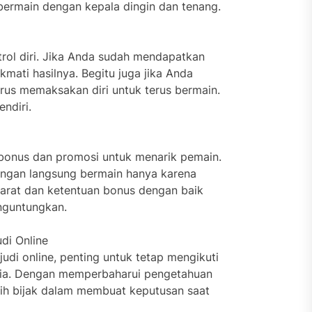
bermain dengan kepala dingin dan tenang.
ntrol diri. Jika Anda sudah mendapatkan
mati hasilnya. Begitu juga jika Anda
rus memaksakan diri untuk terus bermain.
endiri.
 bonus dan promosi untuk menarik pemain.
angan langsung bermain hanya karena
arat dan ketentuan bonus dengan baik
nguntungkan.
di Online
udi online, penting untuk tetap mengikuti
nesia. Dengan memperbaharui pengetahuan
bih bijak dalam membuat keputusan saat