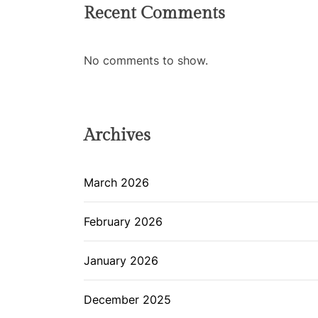
Recent Comments
No comments to show.
Archives
March 2026
February 2026
January 2026
December 2025