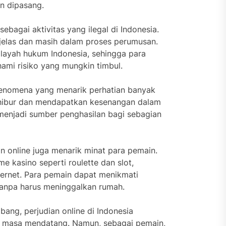
n dipasang.
 sebagai aktivitas yang ilegal di Indonesia.
 jelas dan masih dalam proses perumusan.
wilayah hukum Indonesia, sehingga para
ami risiko yang mungkin timbul.
 fenomena yang menarik perhatian banyak
rhibur dan mendapatkan kesenangan dalam
ga menjadi sumber penghasilan bagi sebagian
 online juga menarik minat para pemain.
e kasino seperti roulette dan slot,
ernet. Para pemain dapat menikmati
 tanpa harus meninggalkan rumah.
ng, perjudian online di Indonesia
i masa mendatang. Namun, sebagai pemain,