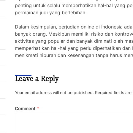
penting untuk selalu memperhatikan hal-hal yang per
permainan judi yang berlebihan.
Dalam kesimpulan, perjudian online di Indonesia ad
banyak orang. Meskipun memiliki risiko dan kontrove
aktivitas yang populer dan banyak diminati oleh mas
memperhatikan hal-hal yang perlu diperhatikan dan
menikmati hiburan dan kesenangan tanpa harus meru
Leave a Reply
Your email address will not be published.
Required fields ar
Comment
*