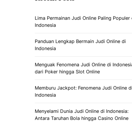
Lima Permainan Judi Online Paling Populer 
Indonesia
Panduan Lengkap Bermain Judi Online di
Indonesia
Menguak Fenomena Judi Online di Indonesi
dari Poker hingga Slot Online
Memburu Jackpot: Fenomena Judi Online d
Indonesia
Menyelami Dunia Judi Online di Indonesia:
Antara Taruhan Bola hingga Casino Online