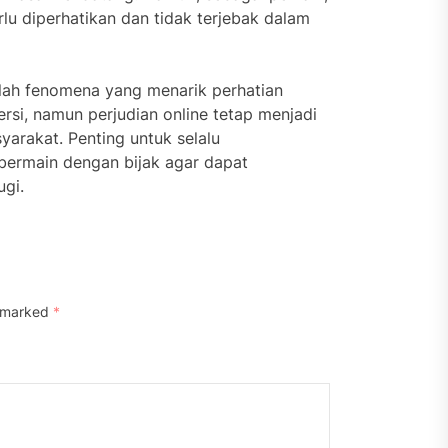
lu diperhatikan dan tidak terjebak dalam
alah fenomena yang menarik perhatian
rsi, namun perjudian online tetap menjadi
yarakat. Penting untuk selalu
 bermain dengan bijak agar dapat
gi.
e marked
*