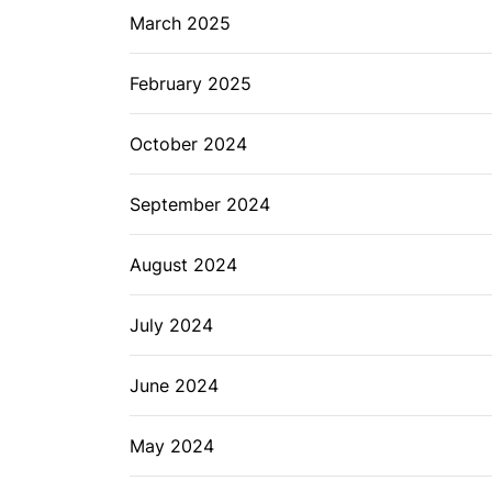
March 2025
February 2025
October 2024
September 2024
August 2024
July 2024
June 2024
May 2024