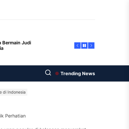
 Bermain Judi
ia
a Judi Online
i Poker hingga
t: Fenomena
Trending News
donesia
e di Indonesia
Judi Online di
a Taruhan Bola
line
ik Perhatian
udi Online
 Indonesia