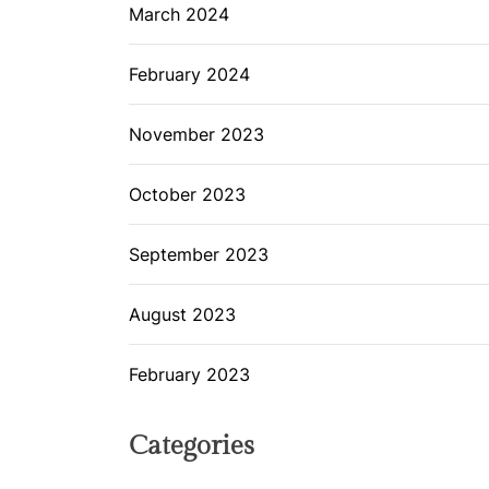
March 2024
February 2024
November 2023
October 2023
September 2023
August 2023
February 2023
Categories